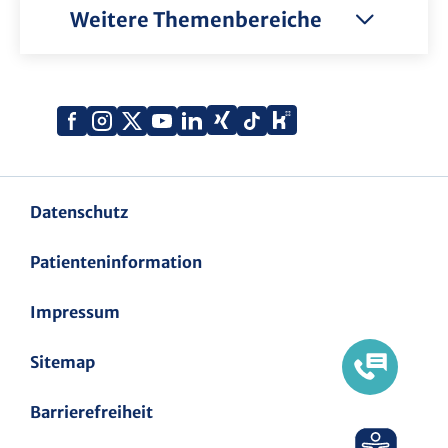
Weitere Themenbereiche
Xing
Kununu
Facebook
Instagram
X
YouTube
LinkedIn
Tiktok
(Twitter)
Datenschutz
Patienteninformation
Impressum
Sitemap
Barrierefreiheit