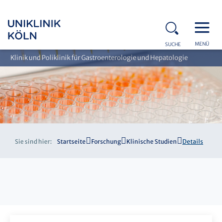
MENÜ
SUCHE
Klinik und Poliklinik für Gastroenterologie und Hepatologie
Sie sind hier:
Startseite
Forschung
Klinische Studien
Details