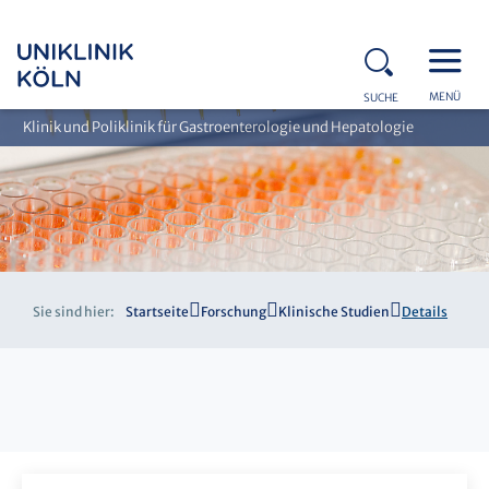
MENÜ
SUCHE
Klinik und Poliklinik für Gastroenterologie und Hepatologie
Sie sind hier:
Startseite
Forschung
Klinische Studien
Details