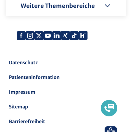
Weitere Themenbereiche
Xing
Kununu
Facebook
Instagram
X
YouTube
LinkedIn
Tiktok
(Twitter)
Datenschutz
Patienteninformation
Impressum
Sitemap
Barrierefreiheit